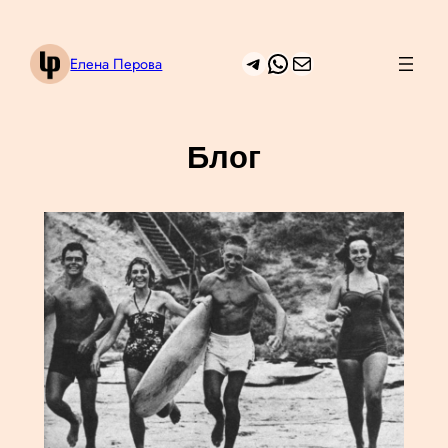
Перейти
к
Telegram
WhatsApp
Mail
Елена Перова
содержимому
Блог